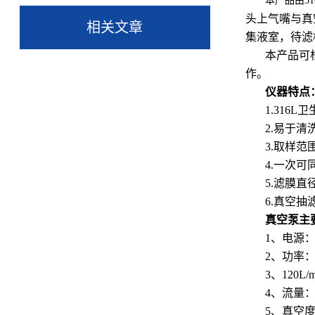
本产品由
3
头上气嘴与真
相关文章
集液室，待滤
本产品可
作。
仪器特点
1.31
2.易于
3.取样范
4.一次可
5.滤膜直
6.真空
真空泵主
1、电源：2
2、功率：0
3、120L
4、流量：1
5、真空度：