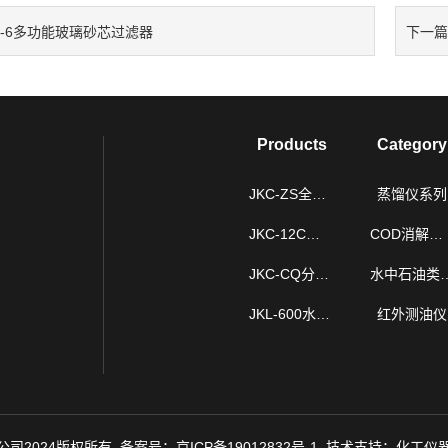
Q-6多功能玻璃砂芯过滤器
下一
Products
Category
JKC-ZS全自动智能蒸馏仪
蒸馏仪系列
JKC-12C型智能COD消解仪
COD消解仪系列
JKC-CQ分液漏斗垂直振荡器
水中石油类
JKL-600水质硫化物酸化吹气仪
红外测油仪
司2024版权所有 备案号：
京ICP备19012832号-1
技术支持：
化工仪