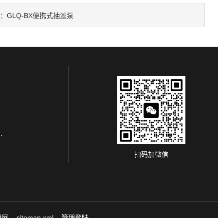
篇：
GLQ-BX便携式抽滤泵
萃取系列
扫码加微信
器网
sitemap.xml
管理登陆