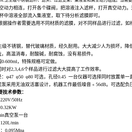
16L卫生级不锈钢滤杯、滤头、过滤支架、集液室和真空动力组成。当需
空动力相连，打开各个碟阀，把溶液注入滤杯，打开真空动力。
杯中溶液全部流入集液室，取下待分析滤膜即可。
根据操作者需要选用不同材质的滤膜，对不同样品进行过滤，如
：
6L卫生级不锈钢，替代玻璃材质，经久耐用。大大减少人为损坏，降
清洗，高温消毒，耐酸碱，耐腐蚀，没有易损件。
围0-600ml，特殊规格可定做。
同时对2,3,4,6个样品进行过滤大大提高了工作效率。
径：φ47 φ50 φ80 可选，孔径0.45 一台仪器可选择同时
抽滤泵采用无油双活塞设计，机器工作最低噪音﹤56dB。可选配
要技术参数：
20V/50Hz
.32KW
/min真空泵一台
20L/min
0.095Mpa