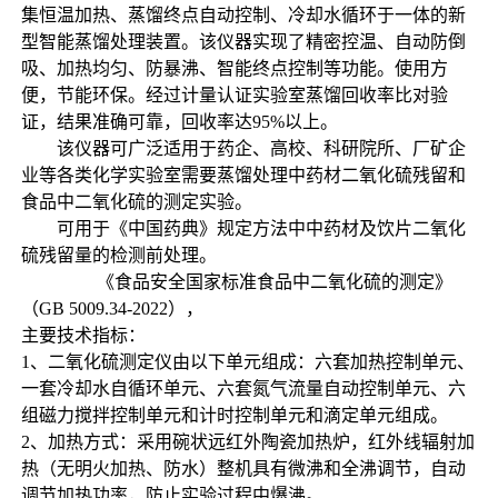
集恒温加热、蒸馏终点自动控制、冷却水循环于一体的新
型智能蒸馏处理装置。该仪器实现了精密控温、自动防倒
吸、加热均匀、防暴沸、智能终点控制等功能。使用方
便，节能环保。经过计量认证实验室蒸馏回收率比对验
证，结果准确可靠，回收率达95%以上。
该仪器可广泛适用于药企、高校、科研院所、厂矿企
业等各类化学实验室需要蒸馏处理中药材二氧化硫残留和
食品中二氧化硫的测定实验。
可用于《中国药典》规定方法中中药材及饮片二氧化
硫残留量的检测前处理。
《食品安全国家标准食品中二氧化硫的测定》
（GB 5009.34-2022），
主要技术指标：
1、二氧化硫测定仪由以下单元组成：六套加热控制单元、
一套冷却水自循环单元、六套氮气流量自动控制单元、六
组磁力搅拌控制单元和计时控制单元和滴定单元组成。
2、加热方式：采用碗状远红外陶瓷加热炉，红外线辐射加
热（无明火加热、防水）整机具有微沸和全沸调节，自动
调节加热功率，防止实验过程中爆沸。