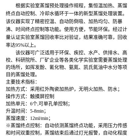
根据实验室蒸馏预处理操作规程，集恒温加热、蒸馏
终点自动控制、冷却水循环于一体的新型蒸馏处理装置。
该仪器实现了精密控温、自动防倒吸、加热均匀、防暴
沸、时间终点控制等功能。使用方便，节能环保。经过计
量认证实验室蒸馏回收率比对验证，结果准确可靠，回收
率达95%以上。
该仪器可广泛适用于环保、疾控、水产、供排水、高
校、科研院所、厂矿企业等各类化学实验室需要蒸馏处理
的场所，如挥发酚、氰化物、氨氮、凯氏氮油中水分等项
目的蒸馏处理。
主要技术指标：
加热方式：采用红外陶瓷加热炉，无明火加热、防水；
操作方式：触摸屏控制
加热单元：6个,可单孔单控制；
升温时间：5-8min；
蒸馏速度：12ml/min；
※蒸馏终点控制：自动侦测蒸馏终点功能，采用压力传感
和时间双重控制，蒸馏结束后通过灯光报警，自动化程度